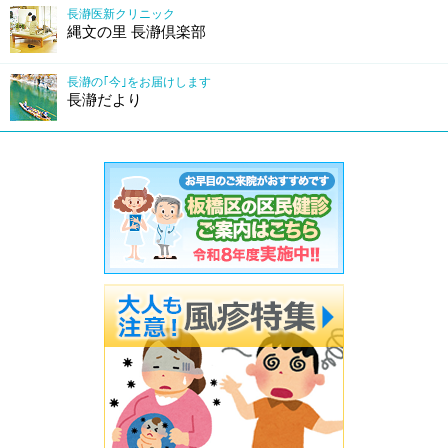
長瀞医新クリニック
縄文の里 長瀞倶楽部
長瀞の｢今｣をお届けします
長瀞だより