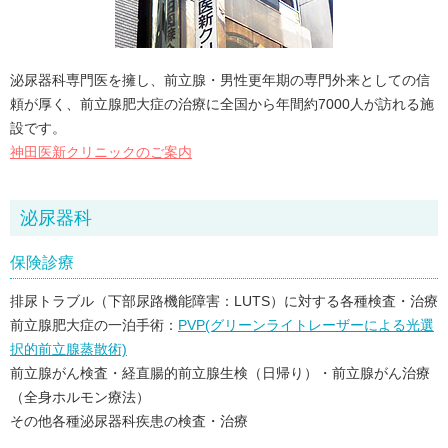
泌尿器科専門医を擁し、前立腺・男性更年期の専門外来としての信
頼が厚く、前立腺肥大症の治療に全国から年間約7000人が訪れる施
設です。
神田医新クリニックのご案内
泌尿器科
保険診療
排尿トラブル（下部尿路機能障害：LUTS）に対する各種検査・治療
前立腺肥大症の一泊手術：
PVP(グリーンライトレーザーによる光選
択的前立腺蒸散術)
前立腺がん検査・経直腸的前立腺生検（日帰り）・前立腺がん治療
（全身ホルモン療法）
その他各種泌尿器科疾患の検査・治療