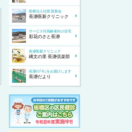
医療法人社団 医新会
長瀞医新クリニック
サービス付高齢者向け住宅
彩花のさと長瀞
長瀞医新クリニック
縄文の里 長瀞倶楽部
長瀞の｢今｣をお届けします
長瀞だより