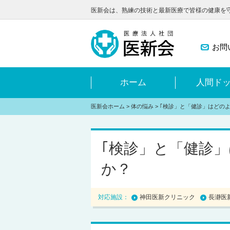
医新会は、熟練の技術と最新医療で皆様の健康を
お問
ホーム
人間ド
医新会ホーム
>
体の悩み
> ｢検診」と「健診」はどの
｢検診」と「健診
か？
対応施設：
神田医新クリニック
長瀞医