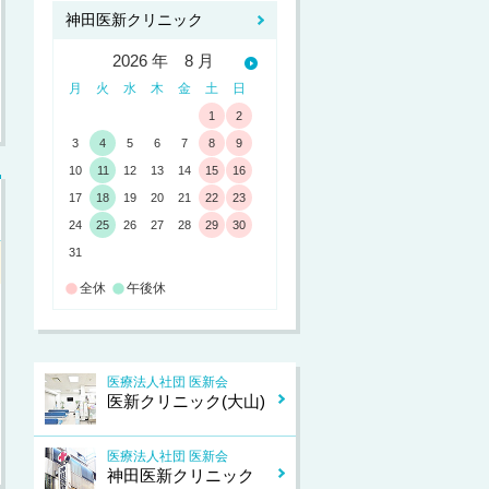
神田医新クリニック
2026 年 8 月
月
火
水
木
金
土
日
1
2
3
4
5
6
7
8
9
10
11
12
13
14
15
16
17
18
19
20
21
22
23
24
25
26
27
28
29
30
31
全休
午後休
医療法人社団 医新会
医新クリニック(大山)
医療法人社団 医新会
神田医新クリニック