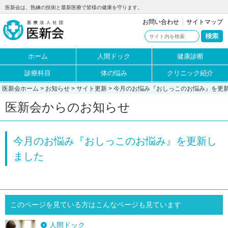
医新会は、熟練の技術と最新医療で皆様の健康を守ります。
お問い合わせ
サイトマップ
ホーム
人間ドック
健康診断
診療科目
体の悩み
クリニック紹介
医新会ホーム
>
お知らせ
>
サイト更新
> 今月のお悩み『おしっこのお悩み』を更
医新会からのお知らせ
今月のお悩み『おしっこのお悩み』を更新し
ました
このページを見ている方はこんなページも見ています
人間ドック